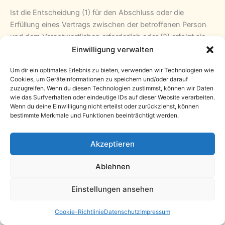
Ist die Entscheidung (1) für den Abschluss oder die
Erfüllung eines Vertrags zwischen der betroffenen Person
und dem Verantwortlichen erforderlich oder (2) erfolgt sie
mit ausdrücklicher Einwilligung der betroffenen Person, trifft
Einwilligung verwalten
die My Beauty Oase | Stuttgart-Stammheim angemessene
Um dir ein optimales Erlebnis zu bieten, verwenden wir Technologien wie
Maßnahmen, um die Rechte und Freiheiten sowie die
Cookies, um Geräteinformationen zu speichern und/oder darauf
berechtigten Interessen der betroffenen Person zu wahren,
zuzugreifen. Wenn du diesen Technologien zustimmst, können wir Daten
wozu mindestens das Recht auf Erwirkung des Eingreifens
wie das Surfverhalten oder eindeutige IDs auf dieser Website verarbeiten.
Wenn du deine Einwilligung nicht erteilst oder zurückziehst, können
einer Person seitens des Verantwortlichen, auf Darlegung
bestimmte Merkmale und Funktionen beeinträchtigt werden.
des eigenen Standpunkts und auf Anfechtung der
Entscheidung gehört.
Akzeptieren
Möchte die betroffene Person Rechte mit Bezug auf
automatisierte Entscheidungen geltend machen, kann sie
Ablehnen
sich hierzu jederzeit an einen Mitarbeiter des für die
Verarbeitung Verantwortlichen wenden.
Einstellungen ansehen
· i) Recht auf Widerruf einer datenschutzrechtlichen
Cookie-Richtlinie
Datenschutz
Impressum
Einwilligung